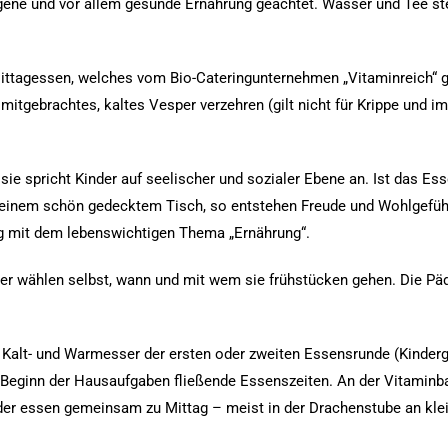
gene und vor allem gesunde Ernährung geachtet. Wasser und Tee s
Mittagessen, welches vom Bio-Cateringunternehmen „Vitaminreich“ ge
itgebrachtes, kaltes Vesper verzehren (gilt nicht für Krippe und im
sie spricht Kinder auf seelischer und sozialer Ebene an. Ist das E
einem schön gedecktem Tisch, so entstehen Freude und Wohlgefühl
g mit dem lebenswichtigen Thema „Ernährung“.
inder wählen selbst, wann und mit wem sie frühstücken gehen. Die Pä
n Kalt- und Warmesser der ersten oder zweiten Essensrunde (Kinderg
d Beginn der Hausaufgaben fließende Essenszeiten. An der Vitaminb
er essen gemeinsam zu Mittag – meist in der Drachenstube an kle