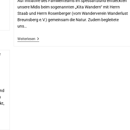
Auf Initiative des Familienteams im Spessartbund entdeckten
unsere Midis beim sogenannten „Kita Wandern“ mit Herrn
Staab und Herrn Rosenberger (vom Wanderverein Wanderlust
Breunsberg e.V.) gemeinsam die Natur. Zudem begleitete
uns…
Weiterlesen
und
n
kt,