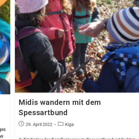
Midis wandern mit dem
Spessartbund
29. April 2022
Kiga
ges
ei