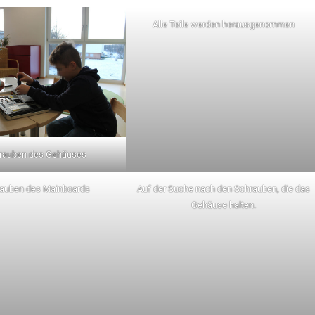
Alle Teile werden herausgenommen
rauben des Gehäuses
auben des Mainboards
Auf der Suche nach den Schrauben, die das
Gehäuse halten.