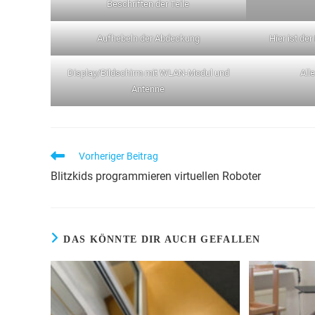
Beschriften der Teile
Aufhebeln der Abdeckung
Hier ist der
Display/Bildschirm mit WLAN-Modul und
All
Antenne
Vorheriger Beitrag
Blitzkids programmieren virtuellen Roboter
DAS KÖNNTE DIR AUCH GEFALLEN