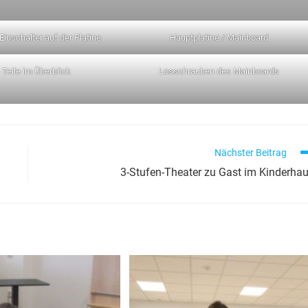
 Einschalter auf der Platine
Hauptplatine / Mainboard
e Teile im Überblick
Losschrauben des Mainboards
Nächster Beitrag
3-Stufen-Theater zu Gast im Kinderha