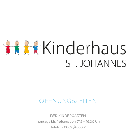
ÖFFNUNGSZEITEN
DER KINDERGARTEN
montags bis freitags von 7:15 – 16:00 Uhr
Telefon: 06021/450012