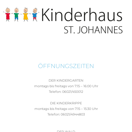
ÖFFNUNGSZEITEN
DER KINDERGARTEN
montags bis freitags von 7:15 – 16:00 Uhr
Telefon: 06021/450012
DIE KINDERKRIPPE
montags bis freitags von 7:15 – 15:30 Uhr
Telefon: 06021/4944803
DER WALD